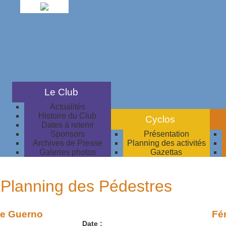
Le Club
Actualités
Histoire du Club
Cyclos
Dates à retenir
Sponsors
Présentation
Archives de Presse
Planning des activités
Galeries photos
Gazettas
Planning des Pédestres
le Guerno
Fér
Date :