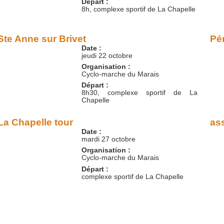
Départ :
8h, complexe sportif de La Chapelle
Ste Anne sur Brivet
Pé
Date :
jeudi 22 octobre
Organisation :
Cyclo-marche du Marais
Départ :
8h30, complexe sportif de La
Chapelle
La Chapelle tour
as
Date :
mardi 27 octobre
Organisation :
Cyclo-marche du Marais
Départ :
complexe sportif de La Chapelle