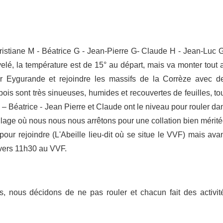
istiane M - Béatrice G - Jean-Pierre G- Claude H - Jean-Luc G
lé, la température est de 15° au départ, mais va monter tout 
er Eygurande et rejoindre les massifs de la Corrèze avec d
ois sont très sinueuses, humides et recouvertes de feuilles, to
– Béatrice - Jean Pierre et Claude ont le niveau pour rouler da
llage où nous nous nous arrêtons pour une collation bien mérité
pour rejoindre (L'Abeille lieu-dit où se situe le VVF) mais avan
 vers 11h30 au VVF.
, nous décidons de ne pas rouler et chacun fait des activit