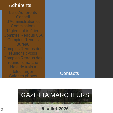
Adhérents
Liste Adhérents
Conseil
d'Administration et
Commissions
Règlement intérieur
Comptes Rendus C.A
Comptes Rendus
Bureau
Comptes Rendus des
réunions cyclos
Comptes Rendus des
réunions marche
Note de frais à
télécharger
Contacts
Galeries photos
GAZETTA MARCHEURS
5 juillet 2026
42