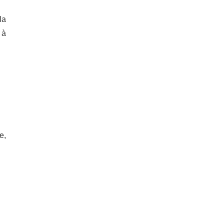
la
 à
e,