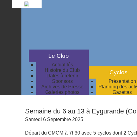
Le Club
Actualités
Histoire du Club
Cyclos
Dates à retenir
Sponsors
Présentation
Archives de Presse
Planning des acti
Galeries photos
Gazettas
Semaine du 6 au 13 à Eygurande (Co
Samedi 6 Septembre 2025
Départ du CMCM à 7h30 avec 5 cyclos dont 2 Cycl