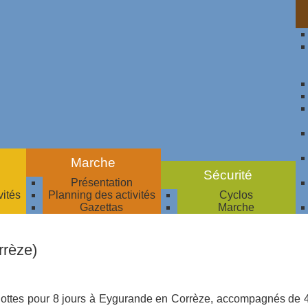
Marche
Sécurité
Présentation
vités
Planning des activités
Cyclos
Gazettas
Marche
rrèze)
ottes pour 8 jours à Eygurande en Corrèze, accompagnés de 