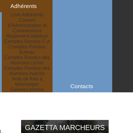
Adhérents
Liste Adhérents
Conseil
d'Administration et
Commissions
Règlement intérieur
Comptes Rendus C.A
Comptes Rendus
Bureau
Comptes Rendus des
réunions cyclos
Comptes Rendus des
réunions marche
Note de frais à
télécharger
Contacts
Galeries photos
GAZETTA MARCHEURS
L,