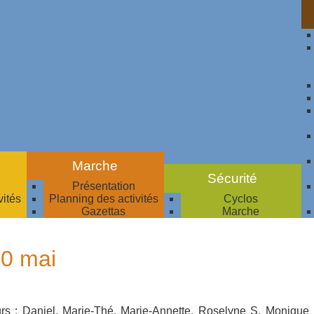
Marche
Sécurité
Présentation
vités
Planning des activités
Cyclos
Gazettas
Marche
10 mai
s : Daniel, Marie-Thé, Marie-Annette, Roselyne S, Monique 